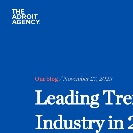
O
u
r
b
l
o
g
/
N
o
v
e
m
b
e
r
2
7
,
2
0
2
3
L
e
a
d
i
n
g
T
r
e
I
n
d
u
s
t
r
y
i
n