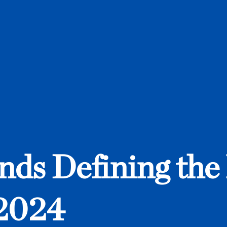
n
d
s
D
e
f
i
n
i
n
g
t
h
e
2
0
2
4